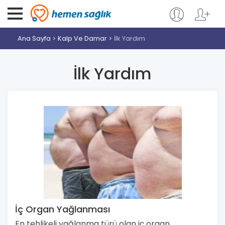
Ana Sayfa
Kalp Ve Damar
İlk Yardım
İlk Yardım
İç Organ Yağlanması
En tehlikeli yağlanma türü olan iç organ