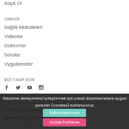
Kayıt Ol
LINKLER
Sağlık Makaleleri
Videolar
Doktorlar
Sorular
Uygulamalar
BIZI TAKIP EDIN
Gezinme deneyiminizi iyileştirmek için yasal düzenlemelere uygun
çerezler (cookies) kullanıyoruz.
Kullanım Sözleşmesi
Gizlilik Politikası
Kabul ediyorum
Hemen Sağlık 2012 - 2026
Gizlilik Politikası