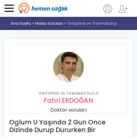
Ana Sayfa
Hasta Soruları
Ortopedi ve Travmatoloji
ORTOPEDI VE TRAVMATOLOJI
Fahri ERDOĞAN
Doktor soruları
Oglum U Yaşında 2 Gun Once
Dizinde Durup Dururken Bir