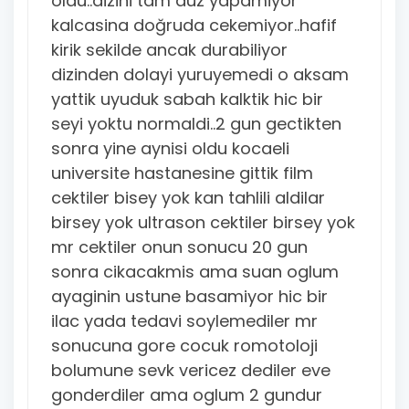
oldu..dizini tam duz yapamiyor
kalcasina doğruda cekemiyor..hafif
kirik sekilde ancak durabiliyor
dizinden dolayi yuruyemedi o aksam
yattik uyuduk sabah kalktik hic bir
seyi yoktu normaldi..2 gun gectikten
sonra yine aynisi oldu kocaeli
universite hastanesine gittik film
cektiler bisey yok kan tahlili aldilar
birsey yok ultrason cektiler birsey yok
mr cektiler onun sonucu 20 gun
sonra cikacakmis ama suan oglum
ayaginin ustune basamiyor hic bir
ilac yada tedavi soylemediler mr
sonucuna gore cocuk romotoloji
bolumune sevk vericez dediler eve
gonderdiler ama oglum 2 gundur