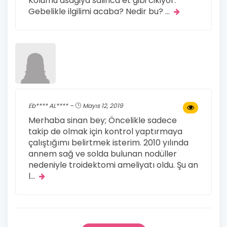
Kolumu asagiya salinca et gibi cikiyor.
Gebelikle ilgilimi acaba? Nedir bu?
...
Eb**** AL**** –
Mayıs 12, 2019
Merhaba sinan bey; Öncelikle sadece
takip de olmak için kontrol yaptırmaya
çalıştığımı belirtmek isterim. 2010 yılında
annem sağ ve solda bulunan nodüller
nedeniyle troidektomi ameliyatı oldu. Şu an
l
...