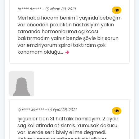
fa**** öz**** –
Nisan 30, 2019
Merhaba hocam benim 1 yaşında bebeğim
var önceden prolaktin hastasıyım yakın
zamanda hormonlarıma açıkcası
baktırmadım yalnız bende şöyle bir sorun
var emziriyorum spiral taktırdım çok
kanamam olduğu
...
Qu**** Me**** –
Eylül 28, 2021
Iyigunler ben 31 haftalik hamileyim. 2 aydir
sag kol atimda et sismis. Yumusak dokusu
var. Icerde sert biwiy elime degmedi.