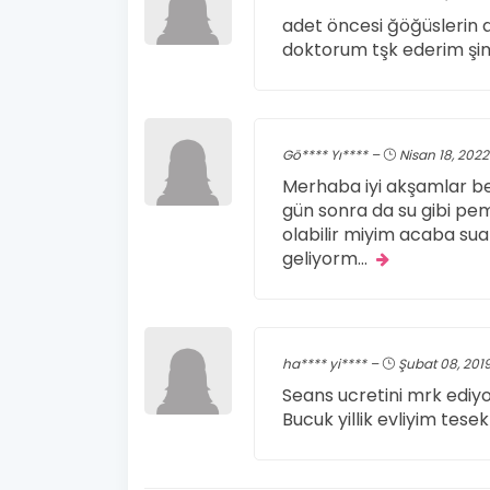
adet öncesi ğöğüslerin a
doktorum tşk ederim şi
Gö**** Yı**** –
Nisan 18, 2022
Merhaba iyi akşamlar b
gün sonra da su gibi pe
olabilir miyim acaba su
geliyorm
...
ha**** yi**** –
Şubat 08, 201
Seans ucretini mrk edi
Bucuk yillik evliyim tes