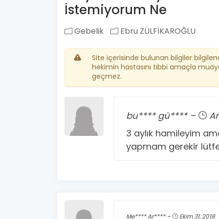
İstemiyorum Ne
Gebelik
Ebru ZÜLFİKAROĞLU
Site içerisinde bulunan bilgiler bilgile
hekimin hastasını tıbbi amaçla muay
geçmez.
bu**** gü**** –
Ar
3 aylık hamileyim a
yapmam gerekir lütfen
Me**** Ar**** –
Ekim 31, 2018