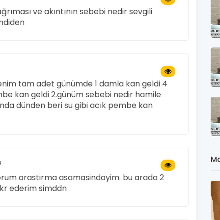
ğrıması ve akıntının sebebi nedir sevgili
mdiden
enim tam adet günümde 1 damla kan geldi 4
mbe kan geldi 2.günüm sebebi nedir hamile
anda dünden beri su gibi acık pembe kan
Ma
9
yorum arastirma asamasindayim. bu arada 2
ekkr ederim simddn