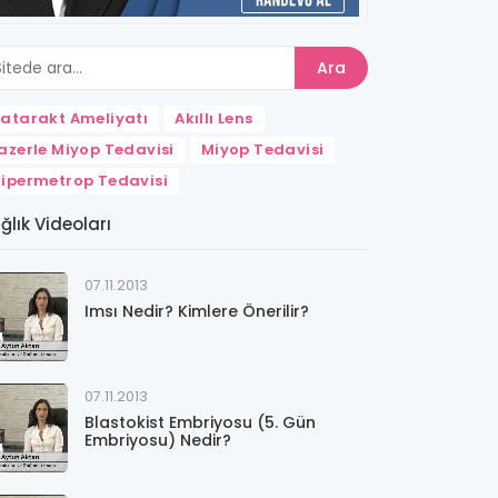
Ara
atarakt Ameliyatı
Akıllı Lens
azerle Miyop Tedavisi
Miyop Tedavisi
ipermetrop Tedavisi
ğlık Videoları
07.11.2013
Imsı Nedir? Kimlere Önerilir?
07.11.2013
Blastokist Embriyosu (5. Gün
Embriyosu) Nedir?