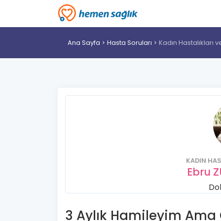
Ana Sayfa
Hasta Soruları
Kadın Hastalıkları
KADIN HAS
Ebru 
Dok
3 Aylık Hamileyim Am