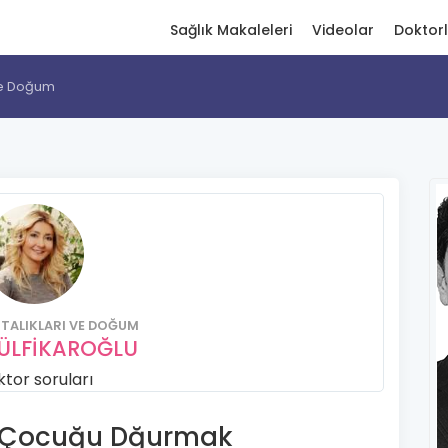
Sağlık Makaleleri
Videolar
Doktor
 ve Doğum
TALIKLARI VE DOĞUM
ZÜLFİKAROĞLU
tor soruları
a Çocuğu Dğurmak