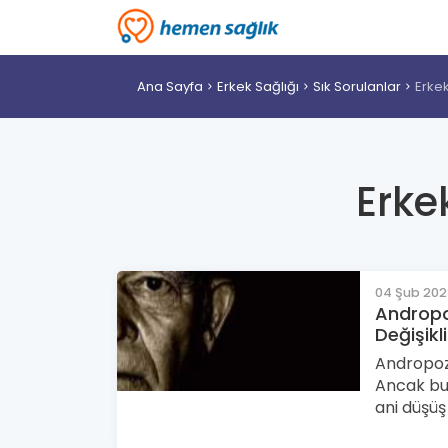
Ana Sayfa
Erkek Sağlığı
Sık Sorulanlar
Erkek
Erke
04 Şub 20
Andropo
Değişikl
Andropoz
Ancak bu
ani düşüş