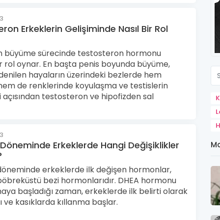
23
ron Erkeklerin Gelişiminde Nasıl Bir Rol
in büyüme sürecinde testosteron hormonu
r rol oynar. En başta penis boyunda büyüme,
denilen hayaların üzerindeki bezlerde hem
em de renklerinde koyulaşma ve testislerin
açısından testosteron ve hipofizden sal
K
L
H
23
 Döneminde Erkeklerde Hangi Değişiklikler
Ma
?
 döneminde erkeklerde ilk değişen hormonlar,
e böbreküstü bezi hormonlarıdır. DHEA hormonu
aya başladığı zaman, erkeklerde ilk belirti olarak
tı ve kasıklarda kıllanma başlar.