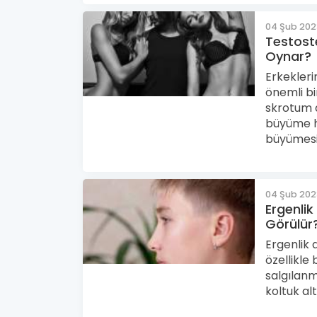
04 Şub 20
Testoste
Oynar?
Erkekler
önemli bi
skrotum 
büyüme h
büyümesi 
04 Şub 20
Ergenlik
Görülür
Ergenlik
özellikl
salgılanm
koltuk al