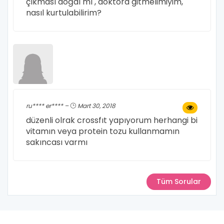
çıkması doğal mı , doktora gitmelimiyim,
nasıl kurtulabilirim?
ru**** er**** –
Mart 30, 2018
düzenli olrak crossfıt yapıyorum herhangi bi
vitamın veya protein tozu kullanmamın
sakıncası varmı
Tüm Sorular