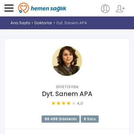
Ana Sayfa
Doktorlar
Dyt. Sanem APA
DIYETISYEN
Dyt. Sanem APA
4,0
88.488 Gösterim
6 Soru