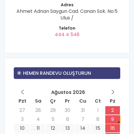
Adres
Ahmet Adnan Saygun Cad. Canan Sok. No:5
Ulus /
Telefon
444 4 548
HEMEN RANDEVU OLUŞTURUN
Ağustos 2026
Pzt
Sa
Çr
Pr
Cu
Ct
Pz
27
28
29
30
31
1
2
3
4
5
6
7
8
9
10
11
12
13
14
15
16