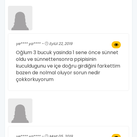
ye**** ya**** –
Eylül 22, 2019
Oğlum 3 bucuk yasinda 1 sene önce sünnet
oldu ve sünnettensonra ppipisinin
kuculdugunu ve içe doğru girdiğini farkettim
bazen de nolmal oluyor sorun nedir
çokkorkuyorum
ye**** ya**** –
Mart 05, 2019